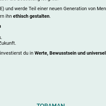
) und werde Teil einer neuen Generation von Mens
ern ihn
ethisch gestalten
.
n
s.
Zukunft.
nvestierst du in
Werte, Bewusstsein und universe
TORAMAN