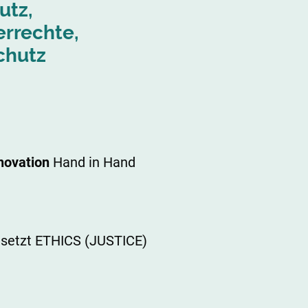
utz,
errechte,
chutz
novation
Hand in Hand
d, setzt ETHICS (JUSTICE)