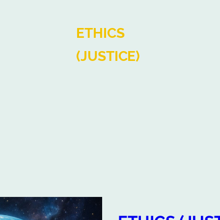
nstleistungen
ETHICS
(JUSTICE)
❤️⚖️🧠🌱🌍🐕
💡🔗🚀 🎸📚
Ein
Investment
mit Sinn