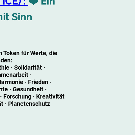
ICE) :
❤️ Ein
it Sinn
n Token für Werte, die
nden:
ie · Solidarität ·
menarbeit ·
Harmonie · Frieden ·
hte · Gesundheit ·
· Forschung · Kreativität
tät · Planetenschutz