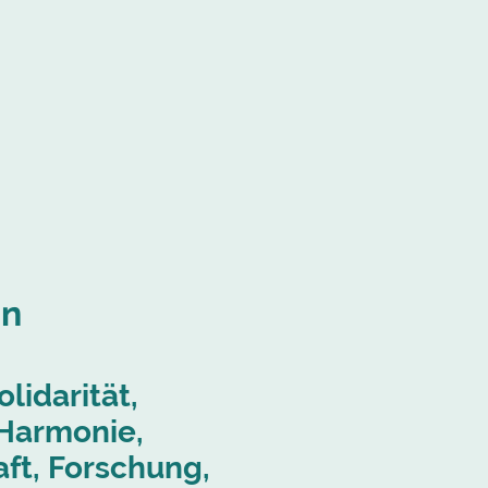
nn
lidarität,
 Harmonie,
ft, Forschung,