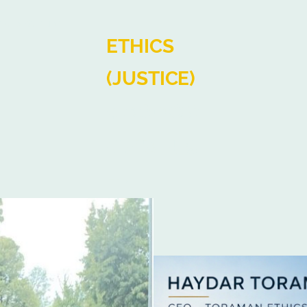
nstleistungen
ETHICS
(JUSTICE)
❤️⚖️🧠🌱🌍🐕
💡🔗🚀 🎸📚
Ein
Investment
mit Sinn