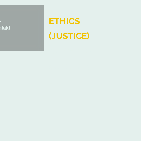
ETHICS
ntakt
(JUSTICE)
❤️⚖️🧠🌱🌍🐕
💡🔗🚀 🎸📚
Ein
Investment
mit Sinn