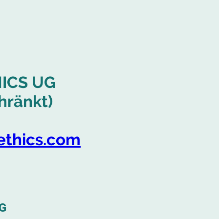
ICS UG
hränkt)
thics.com
G